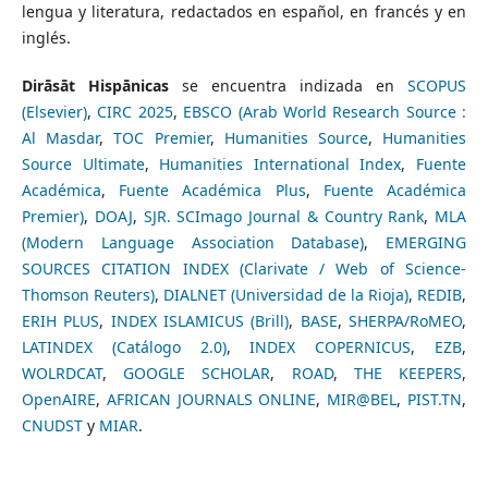
lengua y literatura, redactados en español, en francés y en
inglés.
Dirāsāt Hispānicas
se encuentra indizada en
SCOPUS
(Elsevier)
,
CIRC 2025
,
EBSCO
(Arab World Research Source :
Al Masdar
,
TOC Premier
,
Humanities Source
,
Humanities
Source Ultimate
,
Humanities International Index
,
Fuente
Académica
,
Fuente Académica Plus
,
Fuente Académica
Premier)
,
DOAJ
,
SJR. SCImago Journal & Country Rank
,
MLA
(Modern Language Association Database)
,
EMERGING
SOURCES CITATION INDEX (Clarivate / Web of Science-
Thomson Reuters)
,
DIALNET (Universidad de la Rioja)
,
REDIB
,
ERIH PLUS
,
INDEX ISLAMICUS (Brill)
,
BASE
,
SHERPA/RoMEO
,
LATINDEX (Catálogo 2.0)
,
INDEX COPERNICUS
,
EZB
,
WOLRDCAT
,
GOOGLE SCHOLAR
,
ROAD
,
THE KEEPERS
,
OpenAIRE
,
AFRICAN JOURNALS ONLINE
,
MIR@BEL
,
PIST.TN
,
CNUDST
y
MIAR
.