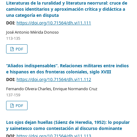
Literaturas de la ruralidad y literatura neorrural: cruce de
caminos identitarios y aproximación crítica y didáctica a
una categoría en disputa
DOI:
https://doi.org/10.71564/dh.vi11.111
José Antonio Mérida Donoso
113-135
PDF
“Aliados indispensables”. Relaciones militares entre indios
e hispanos en dos fronteras coloniales, siglo XVIII
DOI:
https://doi.org/10.71564/dh.vi11.112
Fernando Olvera Charles, Enrique Normando Cruz
137-159
PDF
Los ojos dejan huellas (Sáenz de Heredia, 1952): lo popular
y sainetesco como contestación al discurso dominante
DOI:
https://doi.org/10.71564/dh.vi11.113