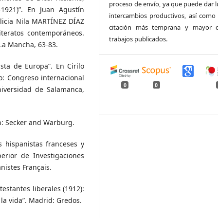
proceso de envío, ya que puede dar l
-1921)”. En Juan Agustín
intercambios productivos, así como
icia Nila MARTÍNEZ DÍAZ
citación más temprana y mayor d
literatos contemporáneos.
trabajos publicados.
-La Mancha, 63-83.
ta de Europa”. En Cirilo
: Congreso internacional
0
0
iversidad de Salamanca,
n: Secker and Warburg.
s hispanistas franceses y
rior de Investigaciones
nistes Français.
stantes liberales (1912):
 la vida”. Madrid: Gredos.