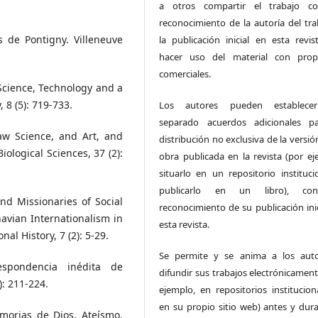
a otros compartir el trabajo c
reconocimiento de la autoría del tra
s de Pontigny. Villeneuve
la publicación inicial en esta revist
hacer uso del material con prop
comerciales.
Science, Technology and a
 8 (5): 719-733.
Los autores pueden establece
separado acuerdos adicionales p
w Science, and Art, and
distribución no exclusiva de la versió
iological Sciences, 37 (2):
obra publicada en la revista (por ej
situarlo en un repositorio instituci
publicarlo en un libro), c
nd Missionaries of Social
reconocimiento de su publicación inic
avian Internationalism in
esta revista.
al History, 7 (2): 5-29.
Se permite y se anima a los aut
espondencia inédita de
difundir sus trabajos electrónicament
): 211-224.
ejemplo, en repositorios institucion
en su propio sitio web) antes y dura
orias de Dios. Ateísmo,