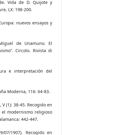
de. Vida de D. Quijote y
ure, LX: 198-200.
Europa: nuevos ensayos y
 Miguel de Unamuno. El
mo”. Circolo. Rivista di
ra e interpretación del
paña Moderna, 116: 64-83.
, V (1): 38-45. Recogido en
 el modernismo religioso
 Salamanca: 442-447.
(09/07/1907). Recogido en