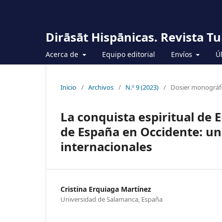
Dirāsāt Hispānicas. Revista T
Acerca de
Equipo editorial
Envíos
Ú
Inicio
/
Archivos
/
N.º 9 (2023)
/
Dosier monográf
La conquista espiritual de
de España en Occidente: un
internacionales
Cristina Erquiaga Martínez
Universidad de Salamanca, España