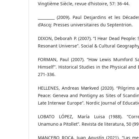
Vingtième Siècle, revue d’histoire, 57: 36-44.
_________ (2009). Paul Desjardins et les Décade
d’Ascq: Presses universitaires du Septentrion.
DIXON, Deborah P. (2007). “I Hear Dead People: 
Resonant Universe”. Social & Cultural Geography,
FORMAN, Paul (2007). “How Lewis Mumford Sa
Himself”. Historical Studies in the Physical and B
271-336.
HELLENES, Andreas Mørkved (2020). “Pilgrims a
Peace: Geneva and Pontigny as Sites of Scandin
Late Interwar Europe”. Nordic Journal of Education
LOBATO LÓPEZ, María Luisa (1988). “Corr
Unamuno a Pitollet”. Revista de literatura, 50 (99
MANCEBO ROCA, Juan Agustín (2021). “Las mem