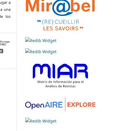
ugar a
 a una
e los
0