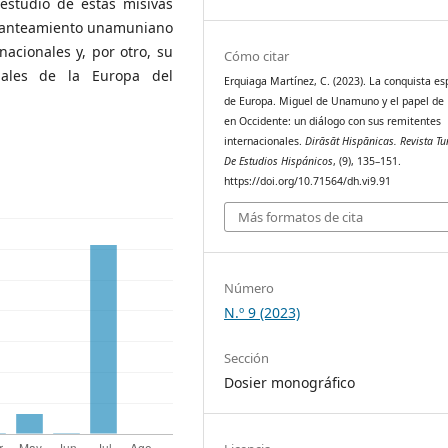
 estudio de estas misivas
 planteamiento unamuniano
nacionales y, por otro, su
Cómo citar
tuales de la Europa del
Erquiaga Martínez, C. (2023). La conquista esp
de Europa. Miguel de Unamuno y el papel de
en Occidente: un diálogo con sus remitentes
internacionales.
Dirāsāt Hispānicas. Revista T
De Estudios Hispánicos
, (9), 135–151.
https://doi.org/10.71564/dh.vi9.91
Más formatos de cita
Número
N.º 9 (2023)
Sección
Dosier monográfico