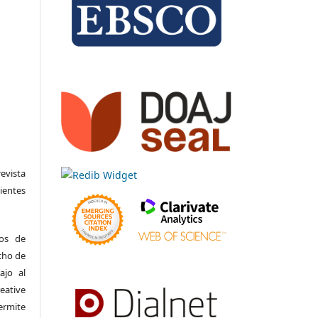
evista
entes
hos de
echo de
ajo al
eative
ermite