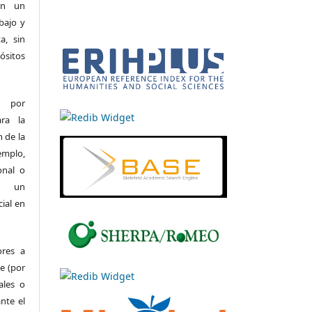
on un
bajo y
a, sin
ósitos
r por
ara la
n de la
emplo,
onal o
on un
ial en
ores a
e (por
ales o
nte el