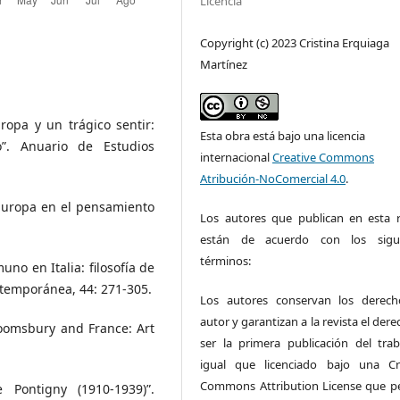
Licencia
Copyright (c) 2023 Cristina Erquiaga
Martínez
opa y un trágico sentir:
Esta obra está bajo una licencia
”. Anuario de Estudios
internacional
Creative Commons
Atribución-NoComercial 4.0
.
 Europa en el pensamiento
Los autores que publican en esta r
están de acuerdo con los sigui
términos:
no en Italia: filosofía de
ontemporánea, 44: 271-305.
Los autores conservan los derec
autor y garantizan a la revista el der
oomsbury and France: Art
ser la primera publicación del trab
igual que licenciado bajo una Cr
Commons Attribution License que p
 Pontigny (1910-1939)”.