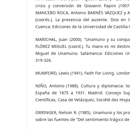
crisis y conversión de Giovanni Papini (1907
MANCEBO ROCA, Antonio BARNÉS VÁZQUEZ y Al
(coords.). La presencia del ausente. Dios en 
Cuenca: Ediciones de la Universidad de Castilla
MARICHAL, Juan (2000). “Unamuno y su conquis
FLÓREZ MIGUEL (coord.). Tu mano es mi destino
Miguel de Unamuno. Salamanca: Ediciones Un
319-326.
MUMFORD, Lewis (1941). Faith For Living. Londo
NIÑO, Antonio (1988). Cultura y diplomacia: lo
España de 1875 a 1931. Madrid: Consejo Supe
Científicas, Casa de Velázquez, Société des Hispa
ORRINGER, Nelson R. (1985). Unamuno y los prote
sobre las fuentes de “Del sentimiento trágico de