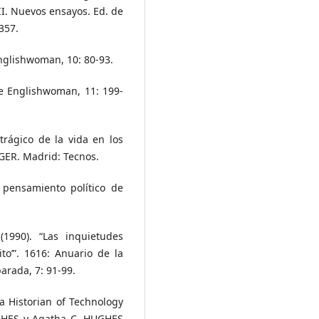
. Nuevos ensayos. Ed. de
357.
 Englishwoman, 10: 80-93.
 The Englishwoman, 11: 199-
 trágico de la vida en los
GER. Madrid: Tecnos.
 pensamiento político de
1990). “Las inquietudes
to’”. 1616: Anuario de la
arada, 7: 91-99.
a Historian of Technology
UGHES y Agatha C. HUGHES