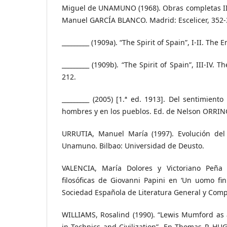
Miguel de UNAMUNO (1968). Obras completas III
Manuel GARCÍA BLANCO. Madrid: Escelicer, 352-
_________ (1909a). “The Spirit of Spain”, I-II. The
_________ (1909b). “The Spirit of Spain”, III-IV.
212.
_________ (2005) [1.ª ed. 1913]. Del sentimiento
hombres y en los pueblos. Ed. de Nelson ORRIN
URRUTIA, Manuel María (1997). Evolución del
Unamuno. Bilbao: Universidad de Deusto.
VALENCIA, María Dolores y Victoriano Peña (
filosóficas de Giovanni Papini en ‘Un uomo fini
Sociedad Española de Literatura General y Comp
WILLIAMS, Rosalind (1990). “Lewis Mumford as 
in Technics and Civilization”. En Thomas P. H