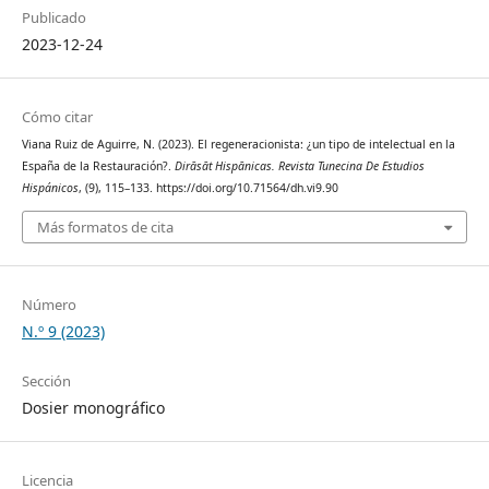
Publicado
2023-12-24
Cómo citar
Viana Ruiz de Aguirre, N. (2023). El regeneracionista: ¿un tipo de intelectual en la
España de la Restauración?.
Dirāsāt Hispānicas. Revista Tunecina De Estudios
Hispánicos
, (9), 115–133. https://doi.org/10.71564/dh.vi9.90
Más formatos de cita
Número
N.º 9 (2023)
Sección
Dosier monográfico
Licencia