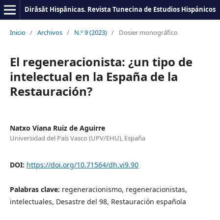
Dirāsāt Hispānicas. Revista Tunecina de Estudios Hispánicos
Inicio
/
Archivos
/
N.º 9 (2023)
/
Dosier monográfico
El regeneracionista: ¿un tipo de
intelectual en la España de la
Restauración?
Natxo Viana Ruiz de Aguirre
Universidad del País Vasco (UPV/EHU), España
DOI:
https://doi.org/10.71564/dh.vi9.90
Palabras clave:
regeneracionismo, regeneracionistas,
intelectuales, Desastre del 98, Restauración española