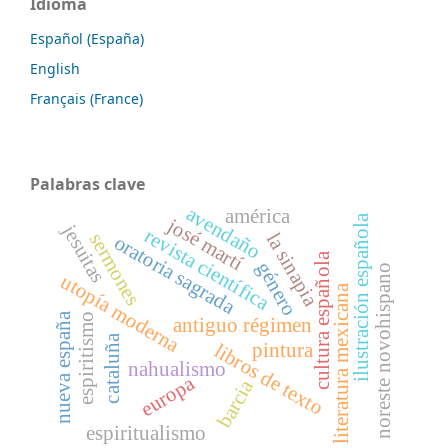
Idioma
Español (España)
English
Français (France)
Palabras clave
avendaño
américa
ilustración española
josé martí
jesuitas
revista científica
la sinapia
sermones
oratoria sagrada
cultura española
género
noreste novohispano
utopía moderna
literatura mexicana
nueva españa
espiritismo
antiguo régimen
cataluña
pintura
libros de texto
nahualismo
europa
barcia
espiritualismo