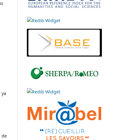
os
e ya
s de