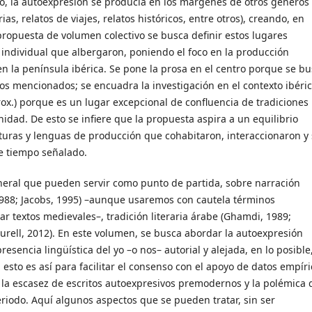
yo, la autoexpresión se producía en los márgenes de otros géneros
ias, relatos de viajes, relatos históricos, entre otros), creando, en
a propuesta de volumen colectivo se busca definir estos lugares
n individual que albergaron, poniendo el foco en la producción
 en la península ibérica. Se pone la prosa en el centro porque se b
s mencionados; se encuadra la investigación en el contexto ibéri
x.) porque es un lugar excepcional de confluencia de tradiciones
nidad. De esto se infiere que la propuesta aspira a un equilibrio
ulturas y lenguas de producción que cohabitaron, interaccionaron y
de tiempo señalado.
eneral que pueden servir como punto de partida, sobre narración
 1988; Jacobs, 1995) –aunque usaremos con cautela términos
r textos medievales–, tradición literaria árabe (Ghamdi, 1989;
(Aurell, 2012). En este volumen, se busca abordar la autoexpresión
resencia lingüística del yo –o nos– autorial y alejada, en lo posible
; esto es así para facilitar el consenso con el apoyo de datos empír
a la escasez de escritos autoexpresivos premodernos y la polémica
eriodo. Aquí algunos aspectos que se pueden tratar, sin ser