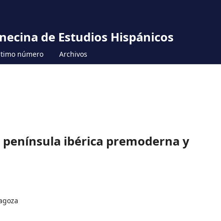
unecina de Estudios Hispánicos
ltimo número
Archivos
a península ibérica premoderna y
ragoza