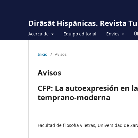
Dirāsāt Hispānicas. Revista T
Acerca de
Equipo editorial
Envíos
Ú
Inicio
/
Avisos
Avisos
CFP: La autoexpresión en l
temprano-moderna
Facultad de filosofía y letras, Universidad de Za