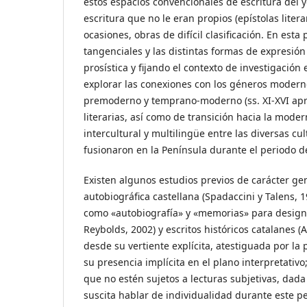
estos espacios convencionales de escritura del 
escritura que no le eran propios (epístolas literar
ocasiones, obras de difícil clasificación. En est
tangenciales y las distintas formas de expresió
prosística y fijando el contexto de investigación
explorar las conexiones con los géneros moderno
premoderno y temprano-moderno (ss. XI-XVI apro
literarias, así como de transición hacia la moder
intercultural y multilingüe entre las diversas c
fusionaron en la Península durante el periodo 
Existen algunos estudios previos de carácter g
autobiográfica castellana (Spadaccini y Talens,
como
«autobiografía» y «memorias»
para designa
Reybolds, 2002) y escritos históricos catalanes 
desde su vertiente explícita, atestiguada por la p
su presencia implícita en el plano interpretativo
que no estén sujetos a lecturas subjetivas, dad
suscita hablar de individualidad durante este p