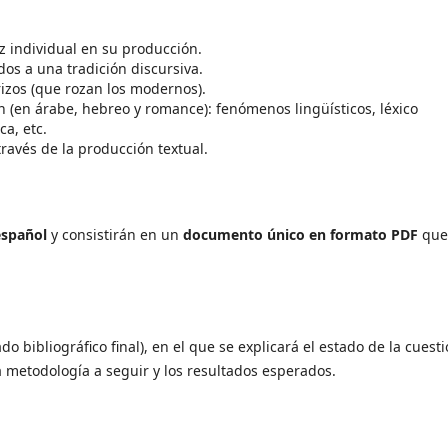
z individual en su producción.
os a una tradición discursiva.
rizos (que rozan los modernos).
ón (en árabe, hebreo y romance): fenómenos lingüísticos, léxico
a, etc.
ravés de la producción textual.
español
y consistirán en un
documento único en formato PDF
que
ado bibliográfico final), en el que se explicará el estado de la cuest
a metodología a seguir y los resultados esperados.