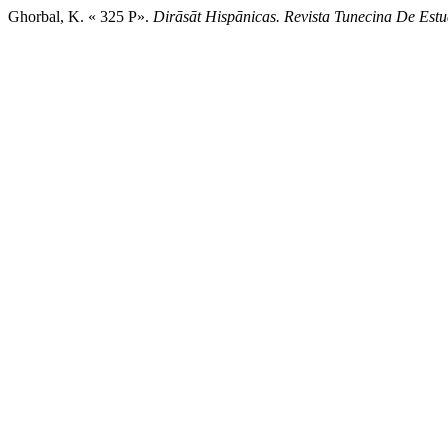
Ghorbal, K. « 325 P».
Dirāsāt Hispānicas. Revista Tunecina De Estu