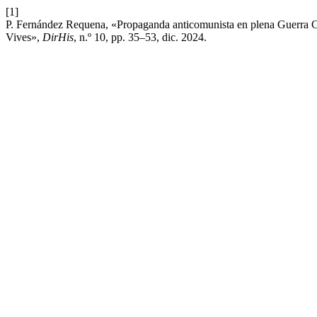
[1]
P. Fernández Requena, «Propaganda anticomunista en plena Guerra C
Vives»,
DirHis
, n.º 10, pp. 35–53, dic. 2024.