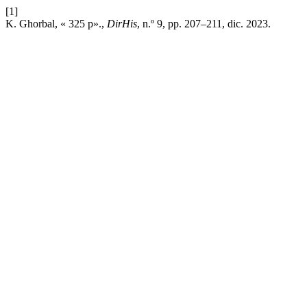
[1]
K. Ghorbal, « 325 p».,
DirHis
, n.º 9, pp. 207–211, dic. 2023.