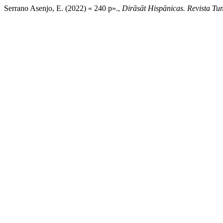
Serrano Asenjo, E. (2022) « 240 p».,
Dirāsāt Hispānicas. Revista Tu