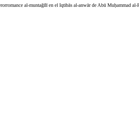
iberorromance al-muntağīlī en el Iqtibās al-anwār de Abū Muḥammad al-R