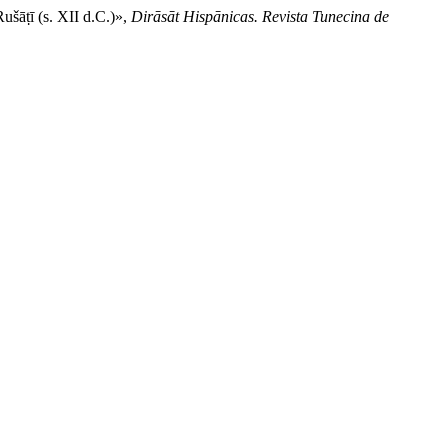
ušāṭī (s. XII d.C.)»,
Dirāsāt Hispānicas. Revista Tunecina de