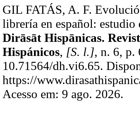
GIL FATÁS, A. F. Evolución
librería en español: estudio
Dirāsāt Hispānicas. Revis
Hispánicos
,
[S. l.]
, n. 6, p
10.71564/dh.vi6.65. Dispon
https://www.dirasathispanic
Acesso em: 9 ago. 2026.