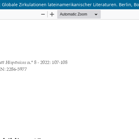
 Globale Zirkulationen lateinamerikanischer Literaturen. Berlin, Bo