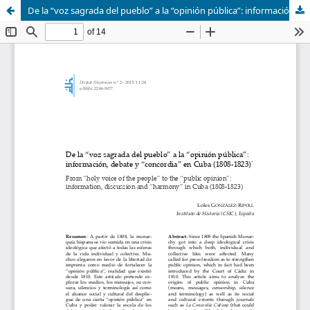
De la “voz sagrada del pueblo” a la “opinión pública”: información, debate y “concordia” en Cuba (1808-1823)